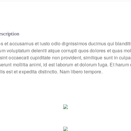
escription
os et accusamus et iusto odio dignissimos ducimus qui blanditi
um voluptatum deleniti atque corrupti quos dolores et quas mo
sint occaecati cupiditate non provident, similique sunt in culpa
eserunt mollitia animi, id est laborum et dolorum fuga. Et haru
lis est et expedita distinctio. Nam libero tempore.