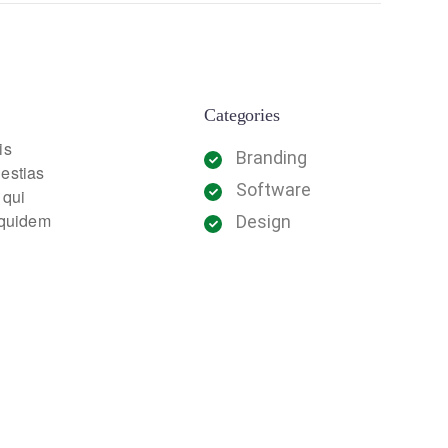
Categories
is
Branding
lestias
Software
 qui
m quidem
Design