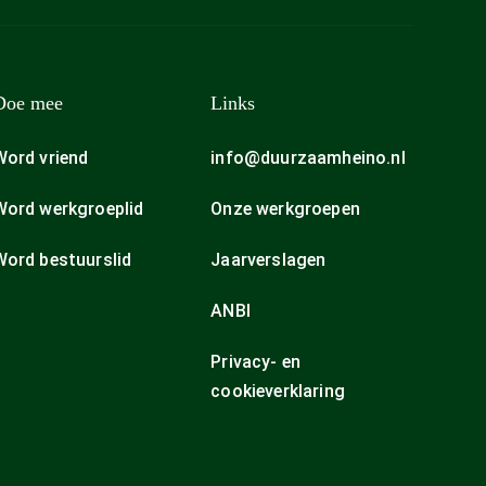
Doe mee
Links
Word vriend
info@duurzaamheino.nl
Word werkgroeplid
Onze werkgroepen
Word bestuurslid
Jaarverslagen
ANBI
Privacy- en
cookieverklaring