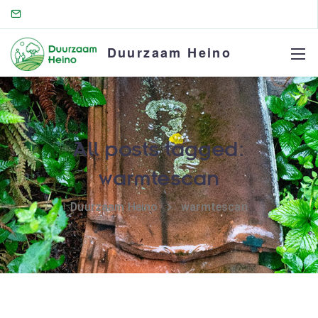
Duurzaam Heino
All posts tagged:
warmtescan
Duurzaam Heino
warmtescan