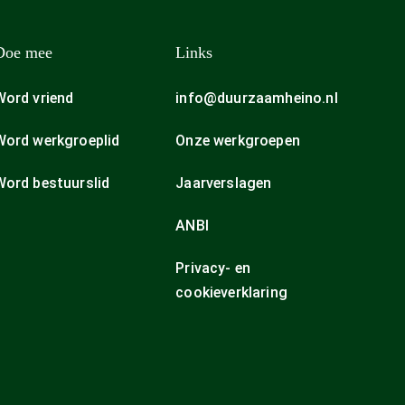
Doe mee
Links
Word vriend
info@duurzaamheino.nl
Word werkgroeplid
Onze werkgroepen
Word bestuurslid
Jaarverslagen
ANBI
Privacy- en
cookieverklaring