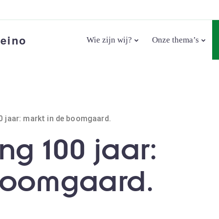
eino
Wie zijn wij?
Onze thema’s
0 jaar: markt in de boomgaard.
ng 100 jaar:
boomgaard.